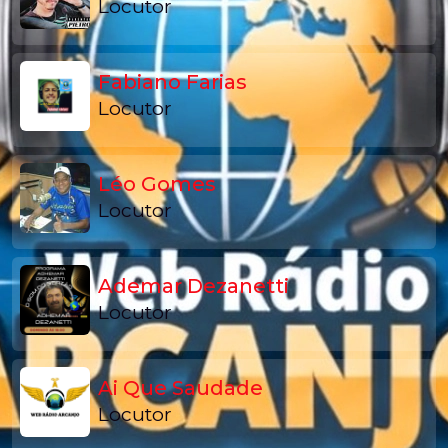
Locutor
Fabiano Farias
Locutor
Léo Gomes
Locutor
Ademar Dezanetti
Locutor
Ai Que Saudade
Locutor