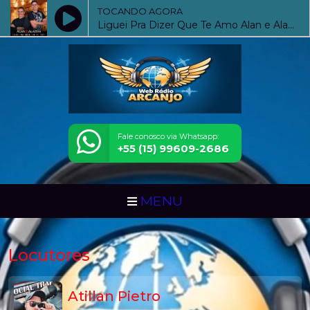
TOCANDO AGORA
Liguei Pra Dizer Que Te Amo Alan e Aladim
Fale conosco via Whatsapp:
+55 (15) 99609-2686
MENU
Locutores
Atillan Pietro