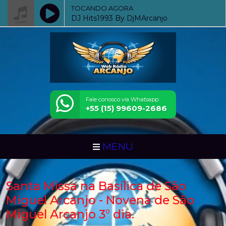
TOCANDO AGORA
DJ Hits1993 By DjMArcanjo
Fale conosco via Whatsapp:
+55 (15) 99609-2686
MENU
Santa Missa na Basílica de São
Miguel Arcanjo - Novena de São
Miguel Arcanjo 3° dia.