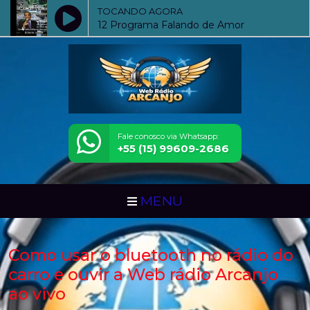
TOCANDO AGORA
12 Programa Falando de Amor
Fale conosco via Whatsapp:
+55 (15) 99609-2686
MENU
Como usar o bluetooth no rádio do
carro e ouvir a Web rádio Arcanjo
ao vivo