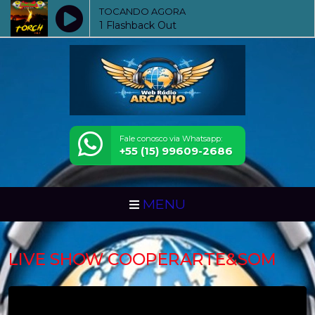
TOCANDO AGORA
1 Flashback Out
Fale conosco via Whatsapp:
+55 (15) 99609-2686
MENU
LIVE SHOW COOPERARTE&SOM